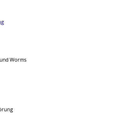
ng
d und Worms
törung