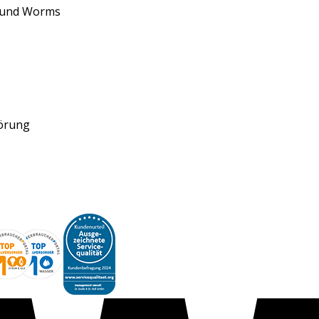
d und Worms
törung