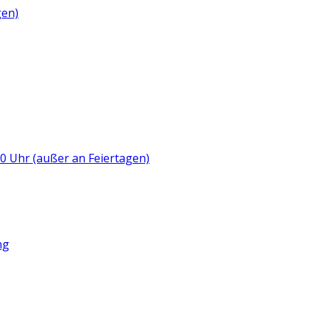
gen)
:00 Uhr (außer an Feiertagen)
ng