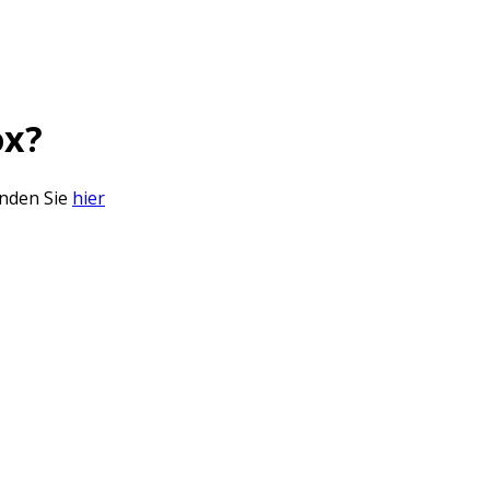
ox?
inden Sie
hier