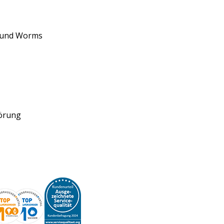
d und Worms
törung